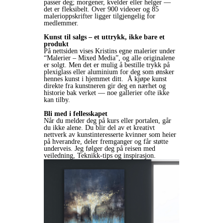
passer deg; morgener, kvelder eller helger —
det er fleksibelt. Over 900 videoer og 85
malerioppskrifter ligger tilgjengelig for
medlemmer.
Kunst til salgs – et uttrykk, ikke bare et
produkt
På nettsiden vises Kristins egne malerier under
“Malerier – Mixed Media”, og alle originalene
er solgt. Men det er mulig å bestille trykk på
plexiglass eller aluminium for deg som ønsker
hennes kunst i hjemmet ditt. Å kjøpe kunst
direkte fra kunstneren gir deg en nærhet og
historie bak verket — noe gallerier ofte ikke
kan tilby.
Bli med i fellesskapet
Når du melder deg på kurs eller portalen, går
du ikke alene. Du blir del av et kreativt
nettverk av kunstinteresserte kvinner som heier
på hverandre, deler fremganger og får støtte
underveis. Jeg følger deg på reisen med
veiledning, Teknikk-tips og inspirasjon.