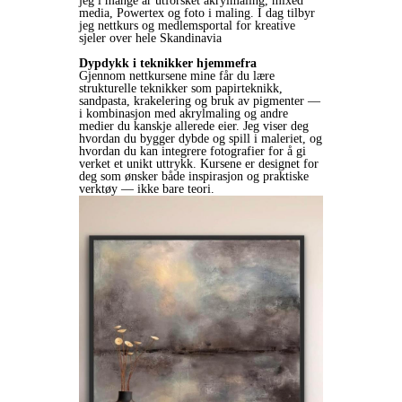
jeg i mange år utforsket akrylmaling, mixed
media, Powertex og foto i maling. I dag tilbyr
jeg nettkurs og medlemsportal for kreative
sjeler over hele Skandinavia
Dypdykk i teknikker hjemmefra
Gjennom nettkursene mine får du lære
strukturelle teknikker som papirteknikk,
sandpasta, krakelering og bruk av pigmenter —
i kombinasjon med akrylmaling og andre
medier du kanskje allerede eier. Jeg viser deg
hvordan du bygger dybde og spill i maleriet, og
hvordan du kan integrere fotografier for å gi
verket et unikt uttrykk. Kursene er designet for
deg som ønsker både inspirasjon og praktiske
verktøy — ikke bare teori.