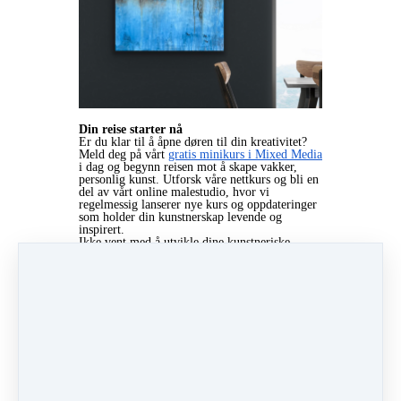
Din reise starter nå
Er du klar til å åpne døren til din kreativitet?
Meld deg på vårt
gratis minikurs i Mixed Media
i dag og begynn reisen mot å skape vakker,
personlig kunst. Utforsk våre nettkurs og bli en
del av vårt online malestudio, hvor vi
regelmessig lanserer nye kurs og oppdateringer
som holder din kunstnerskap levende og
inspirert.
Ikke vent med å utvikle dine kunstneriske
ferdigheter. Bli med i vårt online malestudio og
opplev gleden av å skape sammen med andre
kunstinteresserte kvinner. Se vårt utvalg av
kunst til salgs eller finn den perfekte
kunstgaven. Jeg ser frem til å se deg i vårt
kreative fellesskap!
Kontakt meg gjerne for mer informasjon eller
spørsmål på
kristinoksavik.com/agency
eller via
e-post på
kristinoksavik@gmail.com
. La oss
sammen utforske og utvikle din kunstneriske
side!