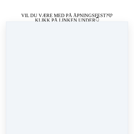
VIL DU VÆRE MED PÅ ÅPNINGSFEST?🩷
KLIKK PÅ LINKEN UNDER👇
Bli med på Høstens Åpningsfest i malestudio ! Klikk på
linken over så får du melding når LIVESENDING
nærmer seg. Du vil få inspirasjon og inspirasjonsvideoer,
premier, bonuser og unike tilbud. DATO BLIR
ANNONSERT SNART!
Fornavn
Email *
We hate spam too. Unsubscribe at any time.